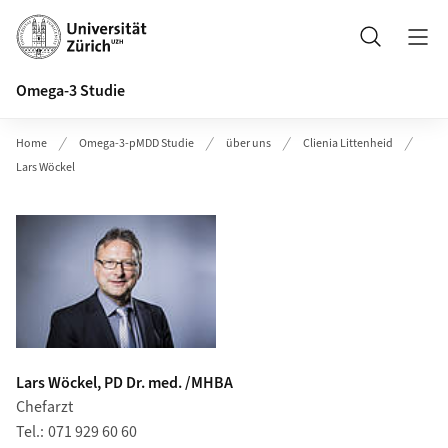
Header
Suche
Omega-3 Studie
Home
Omega-3-pMDD Studie
über uns
Clienia Littenheid
Lars Wöckel
Lars Wöckel, PD Dr. med. /MHBA
Chefarzt
Tel.
071 929 60 60